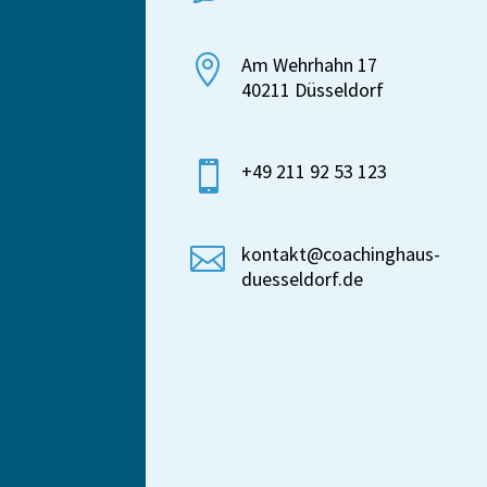

Am Wehrhahn 17
40211 Düsseldorf

+49 211 92 53 123

kontakt@coachinghaus-
duesseldorf.de