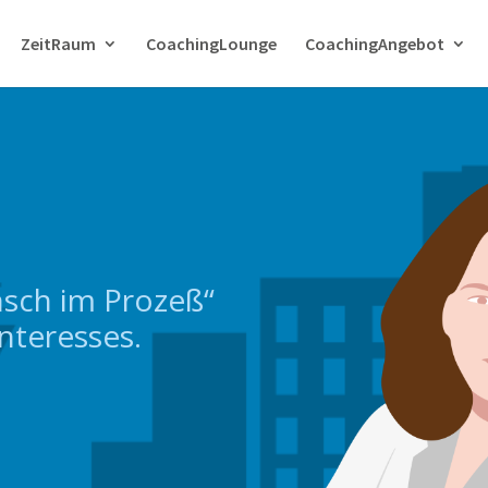
ZeitRaum
CoachingLounge
CoachingAngebot
nsch im Prozeß“
nteresses.