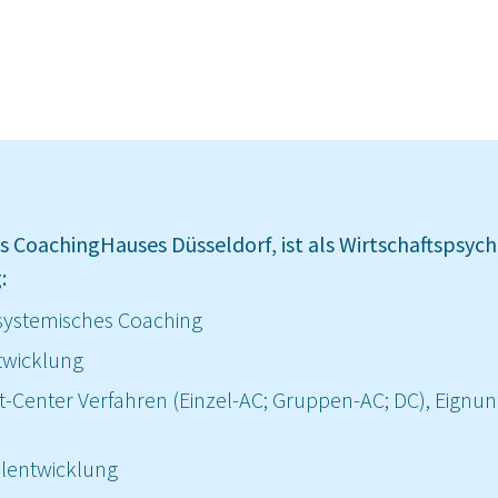
s CoachingHauses Düsseldorf, ist als Wirtschaftspsyc
:
 systemisches Coaching
twicklung
enter Verfahren (Einzel-AC; Gruppen-AC; DC), Eignung
alentwicklung